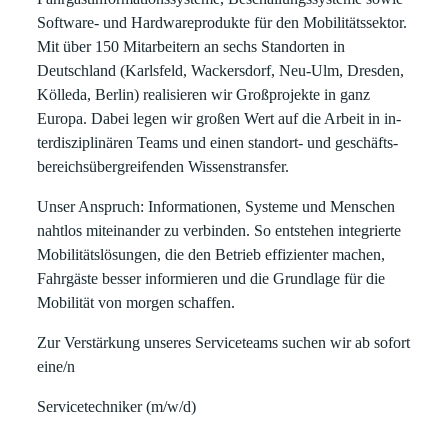
Software- und Hardwareprodukte für den Mobilitätssektor.
Mit über 150 Mitarbeitern an sechs Standorten in
Deutschland (Karlsfeld, Wackersdorf, Neu-Ulm, Dresden,
Kölleda, Berlin) realisieren wir Großprojekte in ganz
Europa. Dabei legen wir großen Wert auf die Ar­beit in in­
ter­dis­zip­li­nä­ren Teams und einen stand­ort- und ge­schäfts­
be­reichs­über­grei­fen­den Wis­sens­trans­fer.
Unser Anspruch: Informationen, Systeme und Menschen
nahtlos miteinander zu verbinden. So entstehen integrierte
Mobilitätslösungen, die den Betrieb effizienter machen,
Fahrgäste besser informieren und die Grundlage für die
Mobilität von morgen schaffen.
Zur Verstärkung unseres Serviceteams suchen wir ab sofort
eine/n
Servicetechniker (m/w/d)